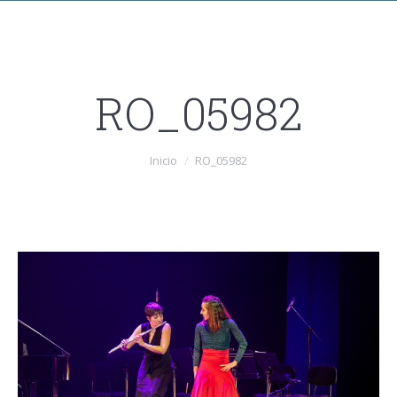
RO_05982
Estás aquí:
Inicio
RO_05982