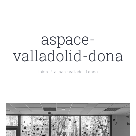
aspace-
valladolid-dona
Estás aquí:
Inicio
aspace-valladolid-dona