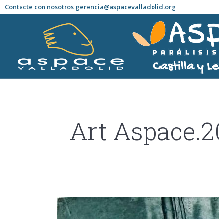
Contacte con nosotros gerencia@aspacevalladolid.org
Art Aspace.2
Estás aquí: