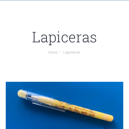
Lapiceras
Estás aquí:
Inicio
Lapiceras