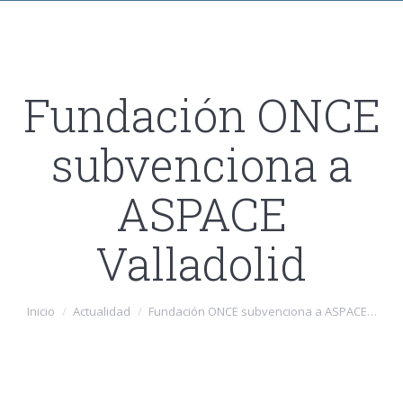
Fundación ONCE
subvenciona a
ASPACE
Valladolid
Estás aquí:
Inicio
Actualidad
Fundación ONCE subvenciona a ASPACE…