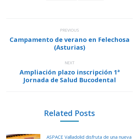
Post
PREVIOUS
navigation
Campamento de verano en Felechosa
Previous
(Asturias)
post:
NEXT
Ampliación plazo inscripción 1ª
Next
Jornada de Salud Bucodental
post:
Related Posts
ASPACE Valladolid disfruta de una nueva