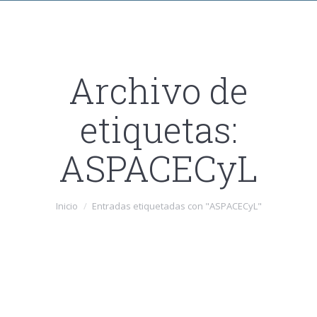
Archivo de
etiquetas:
ASPACECyL
Estás aquí:
Inicio
Entradas etiquetadas con "ASPACECyL"