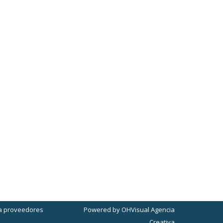
is cerebral.
as que conviven en el centro de atención
 la comunicación de las personas participantes,
Powered by
OHVisual Agencia
a proveedores
Creativa