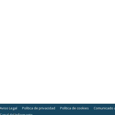
ra el bienestar de las personas con parális
octubre, 2023
 talleres Arte en Movimiento para acercar la música a las person
nen como objetivo promover el bienestar y facilitar la expresión y
Aviso Legal
Política de privacidad
Política de cookies
Comunicado 
Canal del Informante