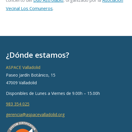
concierto del
Dúo Astrolabio
, organizado por la
Asociación
Vecinal Los Comuneros
.
¿Dónde estamos?
ASPACE Valladolid
Paseo Jardín Botánico, 15
47009 Valladolid
Disponibles de Lunes a Viernes de 9.00h – 15.00h
983 354 025
gerencia@aspacevalladolid.org