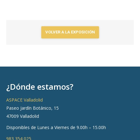
cantidad
VOLVER A LA EXPOSICIÓN
¿Dónde estamos?
ASPACE Valladolid
Paseo Jardín Botánico, 15
47009 Valladolid
Disponibles de Lunes a Viernes de 9.00h – 15.00h
983 354 025