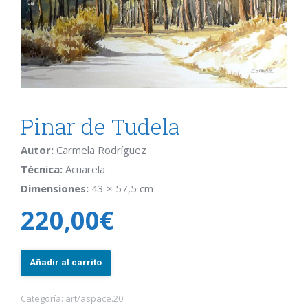
Pinar de Tudela
Autor:
Carmela Rodríguez
Técnica:
Acuarela
Dimensiones:
43 × 57,5 cm
220,00
€
Pinar
Añadir al carrito
de
Tudela
Categoría:
art/aspace.20