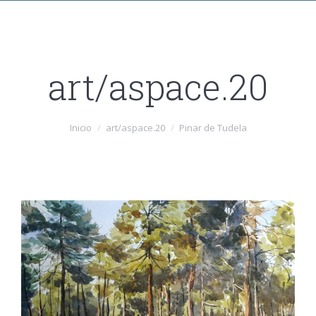
art/aspace.20
Inicio
art/aspace.20
Pinar de Tudela