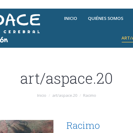
INICIO
QUIÉNES SOMOS
ART/
art/aspace.20
Inicio
art/aspace.20
Racimo
Racimo