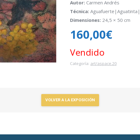
Autor:
Carmen Andrés
Técnica:
Aguafuerte|Aguatinta
Dimensiones:
24,5 × 50 cm
160,00
€
Vendido
Categoría:
art/aspace.20
VOLVER A LA EXPOSICIÓN