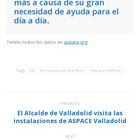
más a causa de su gran
necesidad de ayuda para el
día a día.
Tenéis todos los datos en
aspace.org
Tags:
8M
Día Internacional de la Mujer
Federación ASPACE
Post
PREVIOUS
navigation
El Alcalde de Valladolid visita las
Previous
instalaciones de ASPACE Valladolid
post:
NEXT