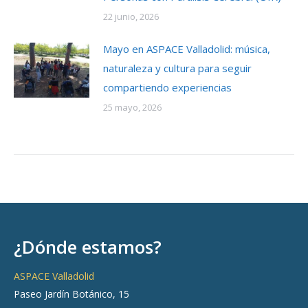
22 junio, 2026
Mayo en ASPACE Valladolid: música,
naturaleza y cultura para seguir
compartiendo experiencias
25 mayo, 2026
¿Dónde estamos?
ASPACE Valladolid
Paseo Jardín Botánico, 15