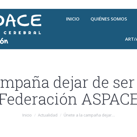
INICIO
QUIÉNES SOMOS
ART/
ampaña dejar de ser 
Federación ASPAC
Inicio
Actualidad
Únete a la campaña dejar…