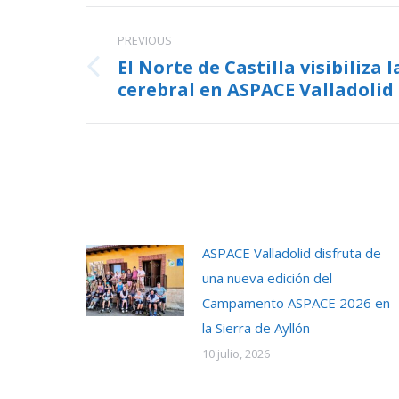
Post
PREVIOUS
navigation
El Norte de Castilla visibiliza l
Previous
cerebral en ASPACE Valladolid
post:
ASPACE Valladolid disfruta de
una nueva edición del
Campamento ASPACE 2026 en
la Sierra de Ayllón
10 julio, 2026