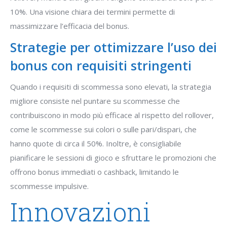
10%. Una visione chiara dei termini permette di
massimizzare l’efficacia del bonus.
Strategie per ottimizzare l’uso dei
bonus con requisiti stringenti
Quando i requisiti di scommessa sono elevati, la strategia
migliore consiste nel puntare su scommesse che
contribuiscono in modo più efficace al rispetto del rollover,
come le scommesse sui colori o sulle pari/dispari, che
hanno quote di circa il 50%. Inoltre, è consigliabile
pianificare le sessioni di gioco e sfruttare le promozioni che
offrono bonus immediati o cashback, limitando le
scommesse impulsive.
Innovazioni