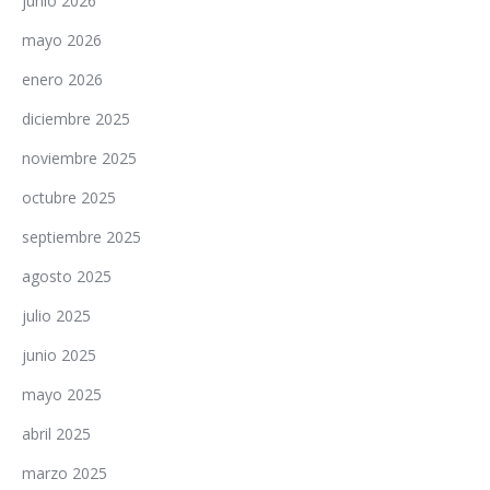
junio 2026
mayo 2026
enero 2026
diciembre 2025
noviembre 2025
octubre 2025
septiembre 2025
agosto 2025
julio 2025
junio 2025
mayo 2025
abril 2025
marzo 2025