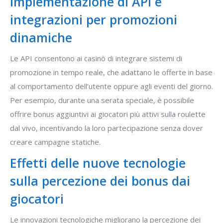
Implementazione di API e
integrazioni per promozioni
dinamiche
Le API consentono ai casinò di integrare sistemi di
promozione in tempo reale, che adattano le offerte in base
al comportamento dell’utente oppure agli eventi del giorno.
Per esempio, durante una serata speciale, è possibile
offrire bonus aggiuntivi ai giocatori più attivi sulla roulette
dal vivo, incentivando la loro partecipazione senza dover
creare campagne statiche.
Effetti delle nuove tecnologie
sulla percezione dei bonus dai
giocatori
Le innovazioni tecnologiche migliorano la percezione dei