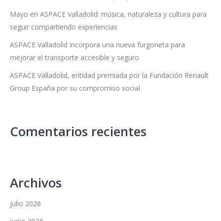
Mayo en ASPACE Valladolid: música, naturaleza y cultura para
seguir compartiendo experiencias
ASPACE Valladolid incorpora una nueva furgoneta para
mejorar el transporte accesible y seguro
ASPACE Valladolid, entidad premiada por la Fundación Renault
Group España por su compromiso social
Comentarios recientes
Archivos
julio 2026