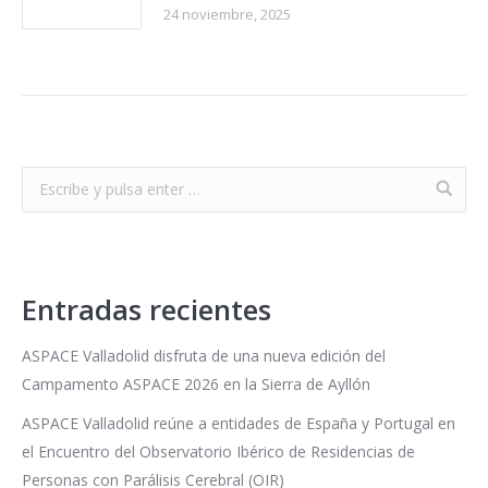
24 noviembre, 2025
Entradas recientes
ASPACE Valladolid disfruta de una nueva edición del
Campamento ASPACE 2026 en la Sierra de Ayllón
ASPACE Valladolid reúne a entidades de España y Portugal en
el Encuentro del Observatorio Ibérico de Residencias de
Personas con Parálisis Cerebral (OIR)