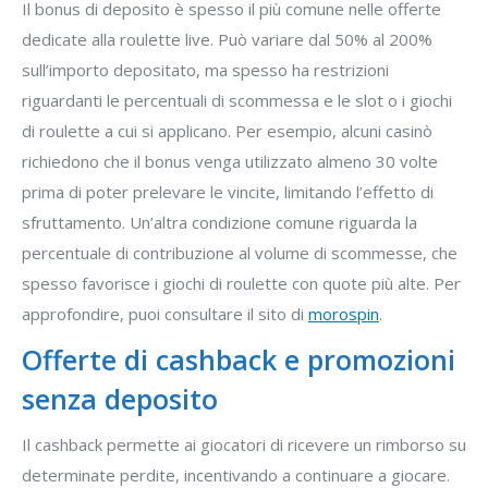
Il bonus di deposito è spesso il più comune nelle offerte
dedicate alla roulette live. Può variare dal 50% al 200%
sull’importo depositato, ma spesso ha restrizioni
riguardanti le percentuali di scommessa e le slot o i giochi
di roulette a cui si applicano. Per esempio, alcuni casinò
richiedono che il bonus venga utilizzato almeno 30 volte
prima di poter prelevare le vincite, limitando l’effetto di
sfruttamento. Un’altra condizione comune riguarda la
percentuale di contribuzione al volume di scommesse, che
spesso favorisce i giochi di roulette con quote più alte. Per
approfondire, puoi consultare il sito di
morospin
.
Offerte di cashback e promozioni
senza deposito
Il cashback permette ai giocatori di ricevere un rimborso su
determinate perdite, incentivando a continuare a giocare.