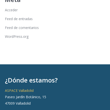
Acceder
Feed de entradas
Feed de comentarios
WordPress.org
¿Dónde estamos?
ASPACE Valladolid
Paseo Jardín Botánico, 15
47009 Valladolid