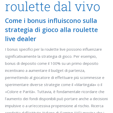
roulette dal vivo
Come i bonus influiscono sulla
strategia di gioco alla roulette
live dealer
I bonus specifici per la roulette live possono influenzare
significativamente la strategia di gioco. Per esempio,
bonus di deposito come il 100% su un primo deposito
incentivano a aumentare il budget di partenza,
permettendo al giocatore di effettuare più scommesse e
sperimentare diverse strategie come il «Martingala» o il
«Colore e Parità». Tuttavia, è fondamentale ricordare che
l’aumento dei fondi disponibili può portare anche a decisioni
impulsive o a un’eccessiva propensione al rischio. Ricerca
condotta dall’Istituto Italiano di Gaming (IIG) mostra che i