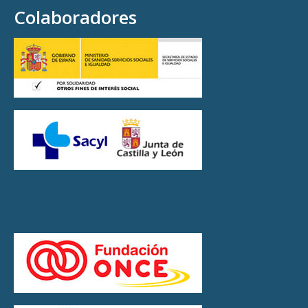
Colaboradores