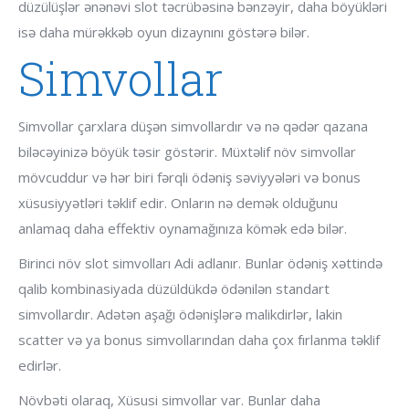
düzülüşlər ənənəvi slot təcrübəsinə bənzəyir, daha böyükləri
isə daha mürəkkəb oyun dizaynını göstərə bilər.
Simvollar
Simvollar çarxlara düşən simvollardır və nə qədər qazana
biləcəyinizə böyük təsir göstərir. Müxtəlif növ simvollar
mövcuddur və hər biri fərqli ödəniş səviyyələri və bonus
xüsusiyyətləri təklif edir. Onların nə demək olduğunu
anlamaq daha effektiv oynamağınıza kömək edə bilər.
Birinci növ slot simvolları Adi adlanır. Bunlar ödəniş xəttində
qalib kombinasiyada düzüldükdə ödənilən standart
simvollardır. Adətən aşağı ödənişlərə malikdirlər, lakin
scatter və ya bonus simvollarından daha çox fırlanma təklif
edirlər.
Növbəti olaraq, Xüsusi simvollar var. Bunlar daha