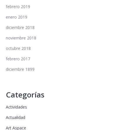
febrero 2019
enero 2019
diciembre 2018
noviembre 2018
octubre 2018
febrero 2017
diciembre 1899
Categorías
Actividades
Actualidad
Art Aspace