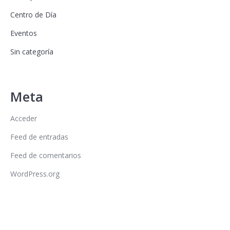
Centro de Día
Eventos
Sin categoría
Meta
Acceder
Feed de entradas
Feed de comentarios
WordPress.org