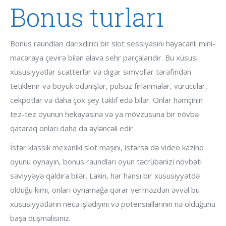
Bonus turları
Bonus raundları darıxdırıcı bir slot sessiyasını həyəcanlı mini-
macəraya çevirə bilən əlavə sehr parçalarıdır. Bu xüsusi
xüsusiyyətlər scatterlər və digər simvollar tərəfindən
tetiklenir və böyük ödənişlər, pulsuz fırlanmalar, vurucular,
cekpotlar və daha çox şey təklif edə bilər. Onlar həmçinin
tez-tez oyunun hekayəsinə və ya mövzusuna bir növbə
qataraq onları daha da əyləncəli edir.
İstər klassik mexaniki slot maşını, istərsə də video kazino
oyunu oynayın, bonus raundları oyun təcrübənizi növbəti
səviyyəyə qaldıra bilər. Lakin, hər hansı bir xüsusiyyətdə
olduğu kimi, onları oynamağa qərar verməzdən əvvəl bu
xüsusiyyətlərin necə işlədiyini və potensiallarının nə olduğunu
başa düşməlisiniz.