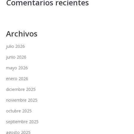
Comentarios recientes
Archivos
julio 2026
junio 2026
mayo 2026
enero 2026
diciembre 2025
noviembre 2025
octubre 2025
septiembre 2025
agosto 2025