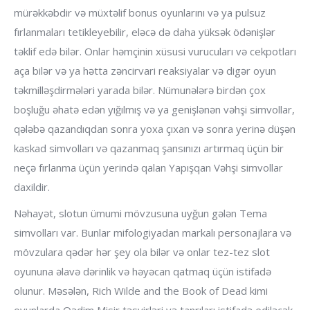
mürəkkəbdir və müxtəlif bonus oyunlarını və ya pulsuz
fırlanmaları tetikleyebilir, eləcə də daha yüksək ödənişlər
təklif edə bilər. Onlar həmçinin xüsusi vurucuları və cekpotları
aça bilər və ya hətta zəncirvari reaksiyalar və digər oyun
təkmilləşdirmələri yarada bilər. Nümunələrə birdən çox
boşluğu əhatə edən yığılmış və ya genişlənən vəhşi simvollar,
qələbə qazandıqdan sonra yoxa çıxan və sonra yerinə düşən
kaskad simvolları və qazanmaq şansınızı artırmaq üçün bir
neçə fırlanma üçün yerində qalan Yapışqan Vəhşi simvollar
daxildir.
Nəhayət, slotun ümumi mövzusuna uyğun gələn Tema
simvolları var. Bunlar mifologiyadan markalı personajlara və
mövzulara qədər hər şey ola bilər və onlar tez-tez slot
oyununa əlavə dərinlik və həyəcan qatmaq üçün istifadə
olunur. Məsələn, Rich Wilde and the Book of Dead kimi