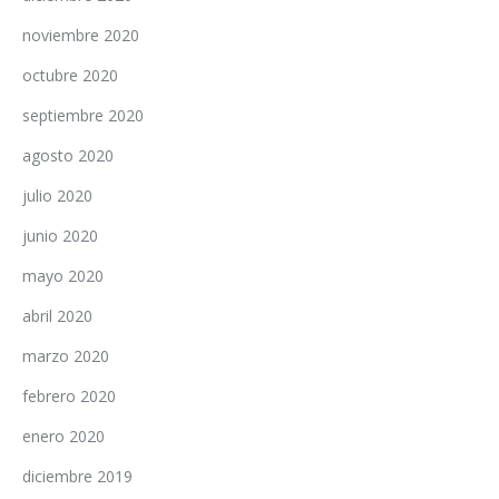
noviembre 2020
octubre 2020
septiembre 2020
agosto 2020
julio 2020
junio 2020
mayo 2020
abril 2020
marzo 2020
febrero 2020
enero 2020
diciembre 2019