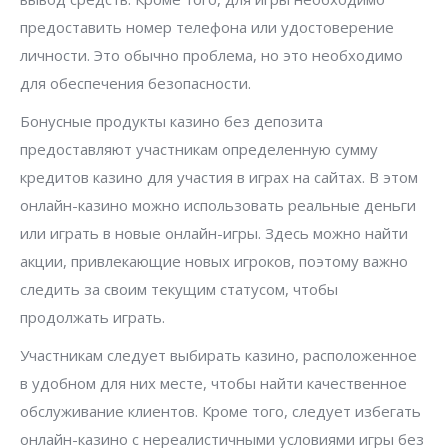
предоставить номер телефона или удостоверение
личности. Это обычно проблема, но это необходимо
для обеспечения безопасности.
Бонусные продукты казино без депозита
предоставляют участникам определенную сумму
кредитов казино для участия в играх на сайтах. В этом
онлайн-казино можно использовать реальные деньги
или играть в новые онлайн-игры. Здесь можно найти
акции, привлекающие новых игроков, поэтому важно
следить за своим текущим статусом, чтобы
продолжать играть.
Участникам следует выбирать казино, расположенное
в удобном для них месте, чтобы найти качественное
обслуживание клиентов. Кроме того, следует избегать
онлайн-казино с нереалистичными условиями игры без