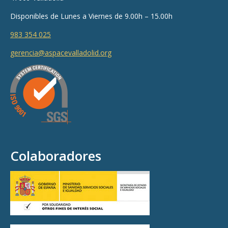
Disponibles de Lunes a Viernes de 9.00h – 15.00h
983 354 025
gerencia@aspacevalladolid.org
Colaboradores