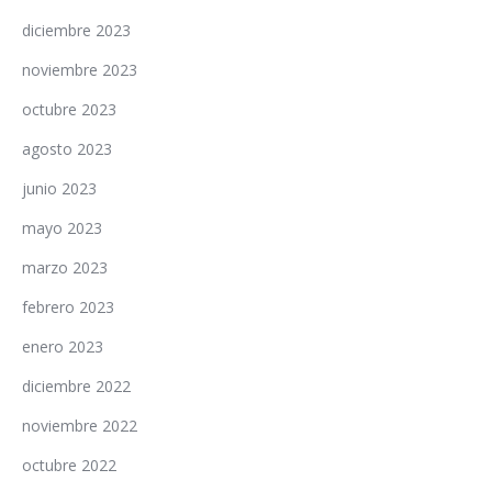
diciembre 2023
noviembre 2023
octubre 2023
agosto 2023
junio 2023
mayo 2023
marzo 2023
febrero 2023
enero 2023
diciembre 2022
noviembre 2022
octubre 2022