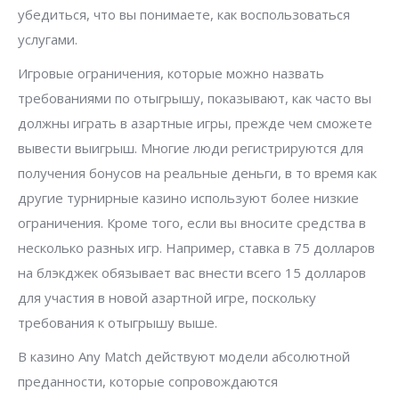
убедиться, что вы понимаете, как воспользоваться
услугами.
Игровые ограничения, которые можно назвать
требованиями по отыгрышу, показывают, как часто вы
должны играть в азартные игры, прежде чем сможете
вывести выигрыш. Многие люди регистрируются для
получения бонусов на реальные деньги, в то время как
другие турнирные казино используют более низкие
ограничения. Кроме того, если вы вносите средства в
несколько разных игр. Например, ставка в 75 долларов
на блэкджек обязывает вас внести всего 15 долларов
для участия в новой азартной игре, поскольку
требования к отыгрышу выше.
В казино Any Match действуют модели абсолютной
преданности, которые сопровождаются