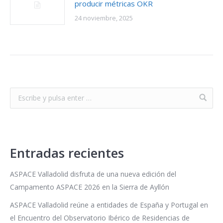
producir métricas OKR
24 noviembre, 2025
Entradas recientes
ASPACE Valladolid disfruta de una nueva edición del
Campamento ASPACE 2026 en la Sierra de Ayllón
ASPACE Valladolid reúne a entidades de España y Portugal en
el Encuentro del Observatorio Ibérico de Residencias de