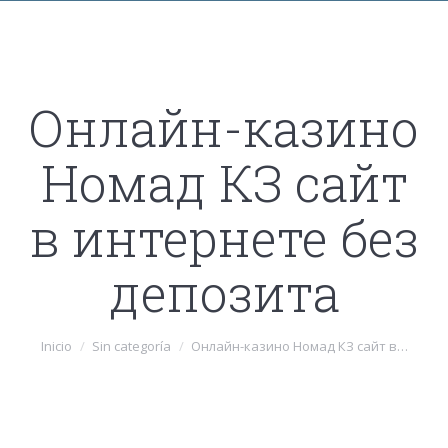
Онлайн-казино
Номад КЗ сайт
в интернете без
депозита
Estás aquí:
Inicio
Sin categoría
Онлайн-казино Номад КЗ сайт в…