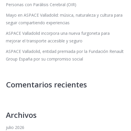
Personas con Parálisis Cerebral (OIR)
Mayo en ASPACE Valladolid: música, naturaleza y cultura para
seguir compartiendo experiencias
ASPACE Valladolid incorpora una nueva furgoneta para
mejorar el transporte accesible y seguro
ASPACE Valladolid, entidad premiada por la Fundación Renault
Group España por su compromiso social
Comentarios recientes
Archivos
julio 2026