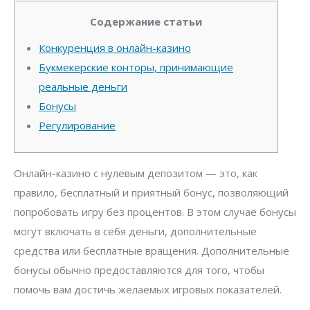
Содержание статьи
Конкуренция в онлайн-казино
Букмекерские конторы, принимающие
реальные деньги
Бонусы
Регулирование
Онлайн-казино с нулевым депозитом — это, как
правило, бесплатный и приятный бонус, позволяющий
попробовать игру без процентов. В этом случае бонусы
могут включать в себя деньги, дополнительные
средства или бесплатные вращения.
Дополнительные
бонусы обычно предоставляются для того, чтобы
помочь вам достичь желаемых игровых показателей.