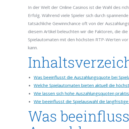
In der Welt der Online Casinos ist die Wahl des ric
Erfolg. Während viele Spieler sich durch spannende 
tatsächliche Gewinnchance oft von der Auszahlungs
diesem Artikel beleuchten wir die Faktoren, die di
Spielautomaten mit den höchsten RTP-Werten vor u
kann.
Inhaltsverzeic
Was beeinflusst die Auszahlungsquote bei Spie
Welche Spielautomaten bieten aktuell die höchs
Wie lassen sich hohe Auszahlungsquoten prakti
Wie beeinflusst die Spielauswahl die langfristi
Was beeinfluss