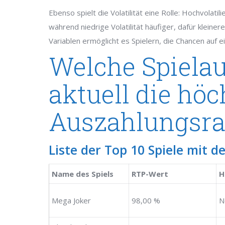
Ebenso spielt die Volatilität eine Rolle: Hochvolati
während niedrige Volatilität häufiger, dafür klein
Variablen ermöglicht es Spielern, die Chancen auf e
Welche Spiela
aktuell die hö
Auszahlungsra
Liste der Top 10 Spiele mit 
Name des Spiels
RTP-Wert
H
Mega Joker
98,00 %
N