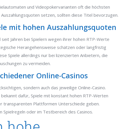
pielautomaten und Videopokervarianten oft die höchsten
e Auszahlungsquoten setzen, sollten diese Titel bevorzugen.
iele mit hohen Auszahlungsquoten
d seit Jahren bei Spielern wegen ihrer hohen RTP-Werte
trategische Herangehensweise schätzen oder langfristig
e Spiele allerdings nur bei lizenzierten Anbietern, die
äuschungen zu vermeiden.
schiedener Online-Casinos
ücksichtigen, sondern auch das jeweilige Online-Casino.
d bekannt dafür, Spiele mit konstant hohen RTP-Werten
er transparenten Plattformen Unterschiede geben.
n Spielregeln oder im Testbereich des Casinos.
h hohe