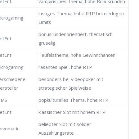
etEnt
vampirisches Thema, hohe Bonusrunden
lustiges Thema, hohe RTP bei niedrigen
icrogaming
Limits
bonusrundenorientiert, thematisch
etEnt
gruselig
etEnt
Teufelsthema, hohe Gewinnchancen
icrogaming
rasantes Spiel, hohe RTP
erschiedene
besonders bei Videopoker mit
ersteller
strategischer Spielweise
MS
popkulturelles Thema, hohe RTP
etEnt
klassischer Slot mit hohem RTP
beliebter Slot mit solider
ovomatic
Auszahlungsrate