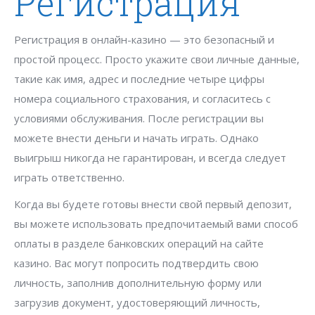
Регистрация
Регистрация в онлайн-казино — это безопасный и
простой процесс. Просто укажите свои личные данные,
такие как имя, адрес и последние четыре цифры
номера социального страхования, и согласитесь с
условиями обслуживания. После регистрации вы
можете внести деньги и начать играть. Однако
выигрыш никогда не гарантирован, и всегда следует
играть ответственно.
Когда вы будете готовы внести свой первый депозит,
вы можете использовать предпочитаемый вами способ
оплаты в разделе банковских операций на сайте
казино. Вас могут попросить подтвердить свою
личность, заполнив дополнительную форму или
загрузив документ, удостоверяющий личность,