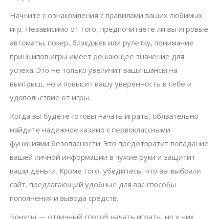
Начните с ознакомления с правилами ваших любимых
игр. Независимо от того, предпочитаете ли вы игровые
автоматы, покер, блэкджек или рулетку, понимание
принципов игры имеет решающее значение для
успеха. Это не только увеличит ваши шансы на
выигрыш, но и повысит вашу уверенность в себе и
удовольствие от игры.
Когда вы будете готовы начать играть, обязательно
найдите надежное казино с первоклассными
функциями безопасности. Это предотвратит попадание
вашей личной информации в чужие руки и защитит
ваши деньги. Кроме того, убедитесь, что вы выбрали
сайт, предлагающий удобные для вас способы
пополнения и вывода средств.
Бонусы — отличный способ начать играть, но у них