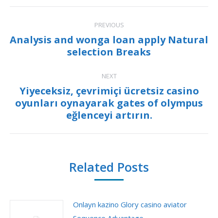
Post
PREVIOUS
navigation
Analysis and wonga loan apply Natural
Previous
selection Breaks
post:
NEXT
Yiyeceksiz, çevrimiçi ücretsiz casino
oyunları oynayarak gates of olympus
Next
eğlenceyi artırın.
post:
Related Posts
Onlayn kazino Glory casino aviator