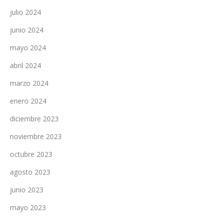
julio 2024
junio 2024
mayo 2024
abril 2024
marzo 2024
enero 2024
diciembre 2023
noviembre 2023
octubre 2023
agosto 2023
junio 2023
mayo 2023