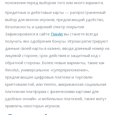
положения перед выбором того или иного варианта.
Кредитные и дебетовые карты — распространенный
выбор для многих игроков, предлагающий удобство,
безопасность и широкий спектр покрытия.
Зафиксировался в сайте
ПинАп
вы станете всегда
получать яко одобрения бонусы. Игроки регистрируют
данные своей карты в казино, вводя длинный номер на
лицевой стороне, срок действия и защитный код с
обратной стороны. Более новые варианты, такие как
Revolut, универсальное «суперприложение»,
предлагающее цифровые платежи и торговлю
криптовалютой, или Venmo, американская социальная
платежная платформа с физическими картами для
удобных онлайн- и мобильных платежей, также могут
привлечь некоторых игроков.