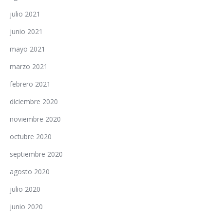
julio 2021
junio 2021
mayo 2021
marzo 2021
febrero 2021
diciembre 2020
noviembre 2020
octubre 2020
septiembre 2020
agosto 2020
julio 2020
junio 2020