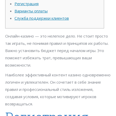
Регистрация
Варианты оплаты
Служба поддержки клиентов
Онлайн-казино — это нелегкое дело. Не стоит просто
так играть, не понимая правил и принципов их работы.
Важно установить бюджет перед началом игры. Это
поможет избежать трат, превышающих ваши
возможности.
Наиболее эффективный контент казино одновременно
логичен и увлекателен.
Он сочетает в себе знание
правил и профессиональный стиль изложения,
создавая условия, которые мотивируют игроков
возвращаться.