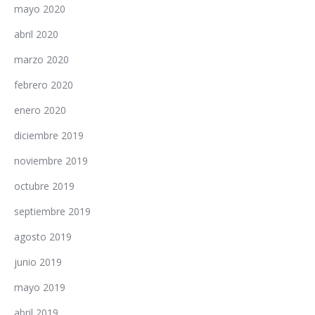
mayo 2020
abril 2020
marzo 2020
febrero 2020
enero 2020
diciembre 2019
noviembre 2019
octubre 2019
septiembre 2019
agosto 2019
junio 2019
mayo 2019
abril 2019