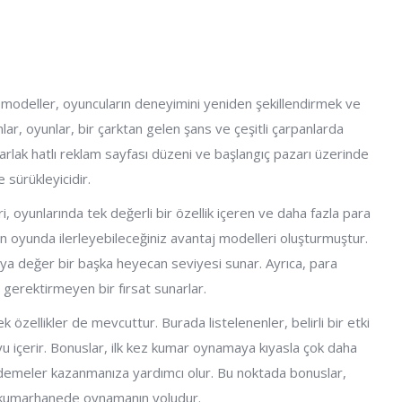
 modeller, oyuncuların deneyimini yeniden şekillendirmek ve
unlar, oyunlar, bir çarktan gelen şans ve çeşitli çarpanlarda
arlak hatlı reklam sayfası düzeni ve başlangıç ​​pazarı üzerinde
e sürükleyicidir.
eri, oyunlarında tek değerli bir özellik içeren ve daha fazla para
oyunda ilerleyebileceğiniz avantaj modelleri oluşturmuştur.
ya değer bir başka heyecan seviyesi sunar. Ayrıca, para
 gerektirmeyen bir fırsat sunarlar.
özellikler de mevcuttur. Burada listelenenler, belirli bir etki
yu içerir. Bonuslar, ilk kez kumar oynamaya kıyasla çok daha
 ödemeler kazanmanıza yardımcı olur. Bu noktada bonuslar,
çi kumarhanede oynamanın yoludur.