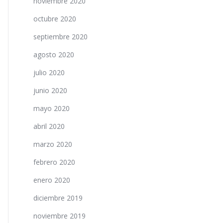
noviembre 2020
octubre 2020
septiembre 2020
agosto 2020
julio 2020
junio 2020
mayo 2020
abril 2020
marzo 2020
febrero 2020
enero 2020
diciembre 2019
noviembre 2019