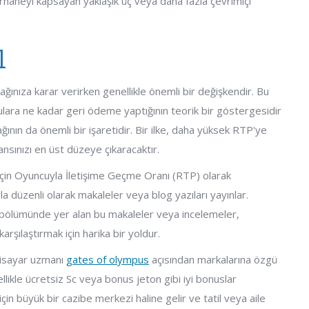
arhaneyi kapsayan yaklaşık üç veya daha fazla çevrimiçi
ı
ğınıza karar verirken genellikle önemli bir değişkendir. Bu
ulara ne kadar geri ödeme yaptığının teorik bir göstergesidir
ının da önemli bir işaretidir. Bir ilke, daha yüksek RTP'ye
nsınızı en üst düzeye çıkaracaktır.
 için Oyuncuyla İletişime Geçme Oranı (RTP) olarak
yla düzenli olarak makaleler veya blog yazıları yayınlar.
i bölümünde yer alan bu makaleler veya incelemeler,
rşılaştırmak için harika bir yoldur.
gisayar uzmanı
gates of olympus
açısından markalarına özgü
ellikle ücretsiz Sc veya bonus jeton gibi iyi bonuslar
in büyük bir cazibe merkezi haline gelir ve tatil veya aile