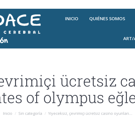
INICIO
QUIÉNES SOMOS
ART/
evrimiçi ücretsiz c
es of olympus eğle
Inicio
Sin categoría
Yiyeceksiz, çevrimiçi ücretsiz casino oyunları…