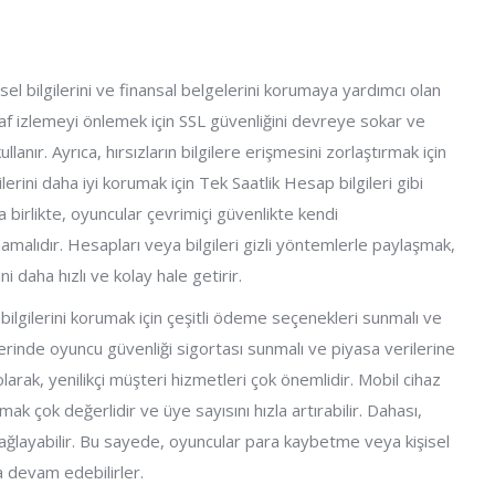
sel bilgilerini ve finansal belgelerini korumaya yardımcı olan
raf izlemeyi önlemek için SSL güvenliğini devreye sokar ve
llanır. Ayrıca, hırsızların bilgilere erişmesini zorlaştırmak için
lerini daha iyi korumak için Tek Saatlik Hesap bilgileri gibi
a birlikte, oyuncular çevrimiçi güvenlikte kendi
amalıdır. Hesapları veya bilgileri gizli yöntemlerle paylaşmak,
i daha hızlı ve kolay hale getirir.
bilgilerini korumak için çeşitli ödeme seçenekleri sunmalı ve
elerinde oyuncu güvenliği sigortası sunmalı ve piyasa verilerine
larak, yenilikçi müşteri hizmetleri çok önemlidir. Mobil cihaz
k çok değerlidir ve üye sayısını hızla artırabilir. Dahası,
ı sağlayabilir. Bu sayede, oyuncular para kaybetme veya kişisel
a devam edebilirler.