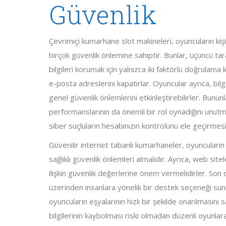
Güvenlik
Çevrimiçi kumarhane slot makineleri, oyuncuların kişi
birçok güvenlik önlemine sahiptir. Bunlar, üçüncü ta
bilgileri korumak için yalnızca iki faktörlü doğrulama ku
e-posta adreslerini kapatırlar. Oyuncular ayrıca, bilgi
genel güvenlik önlemlerini etkinleştirebilirler. Bununl
performanslarının da önemli bir rol oynadığını unutm
siber suçluların hesabınızın kontrolünü ele geçirmesin
Güvenilir internet tabanlı kumarhaneler, oyuncuların 
sağlıklı güvenlik önlemleri almalıdır. Ayrıca, web sit
ilişkin güvenlik değerlerine önem vermelidirler. Son o
üzerinden insanlara yönelik bir destek seçeneği sunma
oyuncuların eşyalarının hızlı bir şekilde onarılmasın
bilgilerinin kaybolması riski olmadan düzenli oyunlar