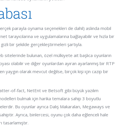
abası
gerçek parayla oynama seçenekleri de dahil) aslında mobil
net tarayıcılarına ve uygulamalarına bağlayabilir ve hızla bir
gizli bir şekilde gerçekleştirmeleri şartıyla.
eb sitelerinde bulunan, özel mülkiyete ait başlıca oyunların
yası olabilir ve diğer oyunlardan ayıran ayarlanmış bir RTP
ten yaygın olarak mevcut değilse, birçok kişi için cazip bir
Matter-of-fact, NetEnt ve Betsoft gibi büyük yazılım
 modelleri bulmak için harika temalara sahip 3 boyutlu
itelerdir. Bu oyunlar ayrıca Dalış Makaraları, Megaways ve
ahiptir. Ayrıca, binlercesi, oyunu çok daha eğlenceli hale
 tasarlamıştır.