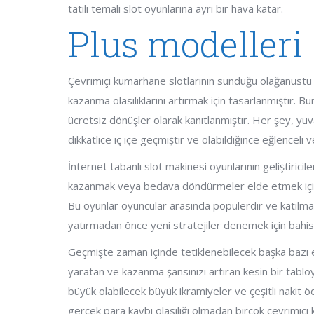
tatili temalı slot oyunlarına ayrı bir hava katar.
Plus modelleri
Çevrimiçi kumarhane slotlarının sunduğu olağanüstü
kazanma olasılıklarını artırmak için tasarlanmıştır. B
ücretsiz dönüşler olarak kanıtlanmıştır. Her şey, yuv
dikkatlice iç içe geçmiştir ve olabildiğince eğlenceli v
İnternet tabanlı slot makinesi oyunlarının geliştiricil
kazanmak veya bedava döndürmeler elde etmek için 
Bu oyunlar oyuncular arasında popülerdir ve katılma
yatırmadan önce yeni stratejiler denemek için bahis
Geçmişte zaman içinde tetiklenebilecek başka bazı ek 
yaratan ve kazanma şansınızı artıran kesin bir tablo
büyük olabilecek büyük ikramiyeler ve çeşitli nakit
gerçek para kaybı olasılığı olmadan birçok çevrimi