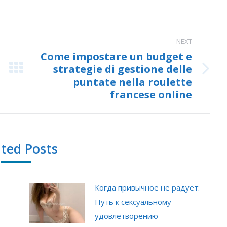
NEXT
Come impostare un budget e
strategie di gestione delle
Next
puntate nella roulette
post:
francese online
ted Posts
Когда привычное не радует:
Путь к сексуальному
удовлетворению