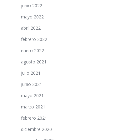
junio 2022
mayo 2022
abril 2022
febrero 2022
enero 2022
agosto 2021
julio 2021
junio 2021
mayo 2021
marzo 2021
febrero 2021
diciembre 2020