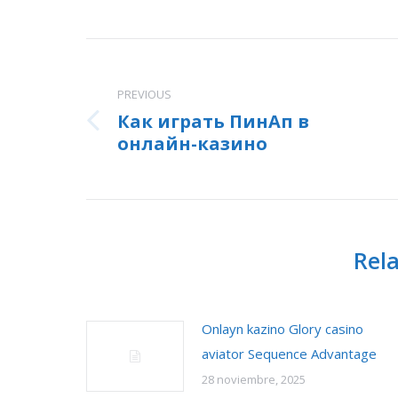
Post
navigation
PREVIOUS
Как играть ПинАп в
Previous
онлайн-казино
post:
Rela
Onlayn kazino Glory casino
aviator Sequence Advantage
28 noviembre, 2025