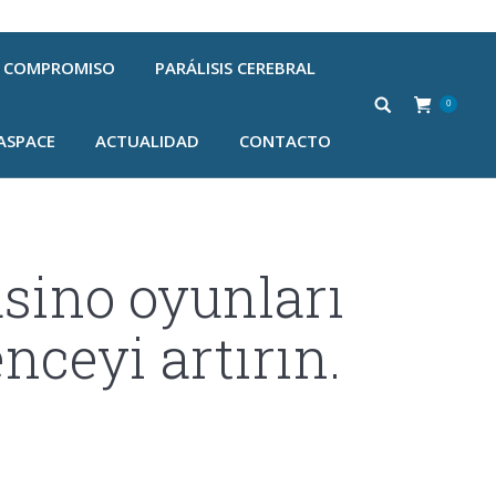
COMPROMISO
PARÁLISIS CEREBRAL
0
ASPACE
ACTUALIDAD
CONTACTO
asino oyunları
nceyi artırın.