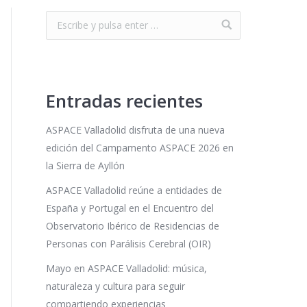
Entradas recientes
ASPACE Valladolid disfruta de una nueva
edición del Campamento ASPACE 2026 en
la Sierra de Ayllón
ASPACE Valladolid reúne a entidades de
España y Portugal en el Encuentro del
Observatorio Ibérico de Residencias de
Personas con Parálisis Cerebral (OIR)
Mayo en ASPACE Valladolid: música,
naturaleza y cultura para seguir
compartiendo experiencias